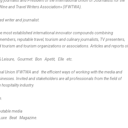
 journalist and President of the International Union of Journalists for the
Wine and Travel Writers Association» (IFWTWA).
 writer and journalist.
 most established international innovator compounds combining
embers, reputable travel, tourism and culinary journalists, TV presenters,
d tourism and tourism organizations or associations. Articles and reports o
eisure, Gourmet. Bon Apetit, Elle etc.
ional Union IFWTWA and the efficient ways of working with the media and
inesses. Invited and stakeholders are all professionals from the field of
 hospitality industry.
e.
putable media
uxe Beat Magazine.