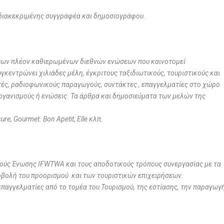
διακεκριμένης συγγραφέα και δημοσιογράφου.
 των πλέον καθιερωμένων διεθνών ενώσεων που καινοτομεί
κεντρώνει χιλιάδες μέλη, έγκριτους ταξιδιωτικούς, τουριστικούς και
ές, ραδιοφωνικούς παραγωγούς, συντάκτες , επαγγελματίες στο χώρο
οργανισμούς ή ενώσεις. Τα άρθρα και δημοσιεύματα των μελών της
sure
,
Gourmet
.
Bon Apetit
,
Elle
κλπ.
νούς Ένωσης
IFWTWA
και τους αποδοτικούς τρόπους συνεργασίας με τα
οβολή του προορισμού και των τουριστικών επιχειρήσεων.
επαγγελματίες από το τομέα του Τουρισμού, της εστίασης, την παραγωγ