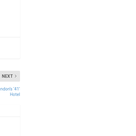
NEXT
ndon’s ‘41’
Hotel