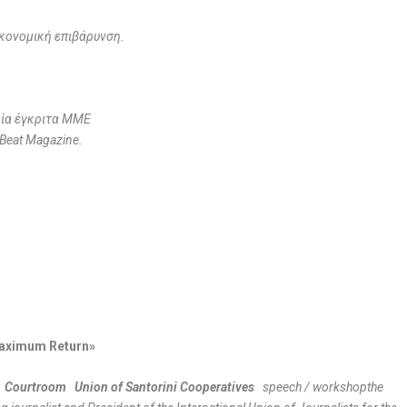
οικονομική επιβάρυνση.
αία έγκριτα ΜΜΕ
 Beat Magazine
.
Maximum Return»
n
Courtroom Union of Santorini Cooperatives
speech / workshopthe