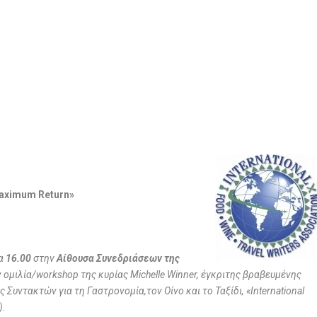
Maximum Return»
ρα
16.00
στην
Αίθουσα Συνεδριάσεων της
 ομιλία/
workshop
της κυρίας Michelle Winner, έγκριτης βραβευμένης
Συντακτών για τη Γαστρονομία,τον Οίνο και το Ταξίδι,
«
International
)
.