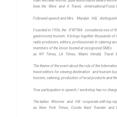
main Michelle Winner, quite authoritative award-winning
beer, the Wine and it Travel, «International Food, 
Followed speech and Mrs. Maralyn Hill, distinguished
Founded in 1956, the IFWTWA considered one of the
gastronomy tourism. It brings together thousands of m
radio producers, editors, professionals in catering an
members of the Union hosted at recognized SMEs
as NY Times, LA Times, Miami Herald, Travel & L
The theme of the event about the role of the Internat
travel editors for viewing destination and tourism bus
tourism, catering, production of local products and the
Your participation in speech / workshop has no charg
The ladies Winnner and Hill cooperate with top re
as New York Times, Conde Nast Traveler and L