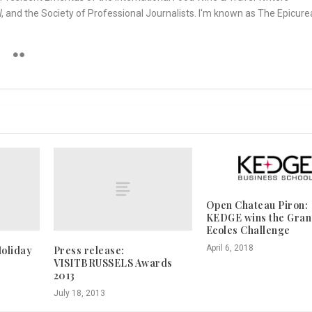
and the Society of Professional Journalists. I'm known as The Epicur
Open Chateau Piron:
KEDGE wins the Gra
Ecoles Challenge
April 6, 2018
oliday
Press release:
VISITBRUSSELS Awards
2013
July 18, 2013