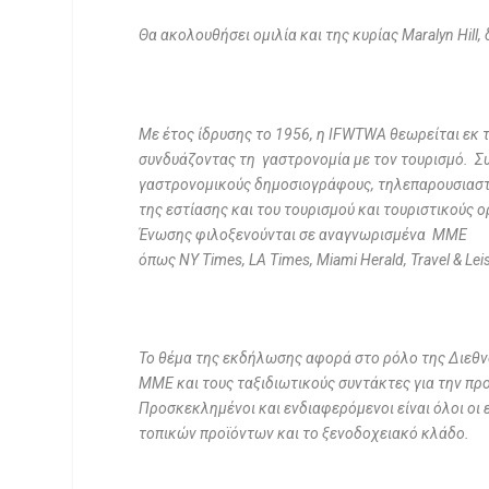
Θα ακολουθήσει ομιλία και της κυρίας
Maralyn Hill
,
Με έτος ίδρυσης το 1956, η
IFWTWA
θεωρείται εκ
συνδυάζοντας τη γαστρονομία με τον τουρισμό. Συγ
γαστρονομικούς δημοσιογράφους, τηλεπαρουσιαστ
της εστίασης και του τουρισμού και τουριστικούς 
Ένωσης φιλοξενούνται σε αναγνωρισμένα ΜΜΕ
όπως
NY Times
,
LA Times
,
Miami Herald
,
Travel
&
Lei
Το θέμα της εκδήλωσης αφορά στο ρόλο της Διεθ
ΜΜΕ και τους ταξιδιωτικούς συντάκτες για την πρ
Προσκεκλημένοι και ενδιαφερόμενοι είναι όλοι οι 
τοπικών προϊόντων και το ξενοδοχειακό κλάδο.